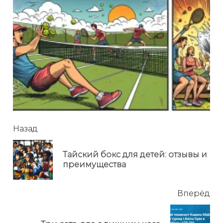
читать
Назад
еще
Тайский бокс для детей: отзывы и
Пр
преимущества
но
Вперёд
Next