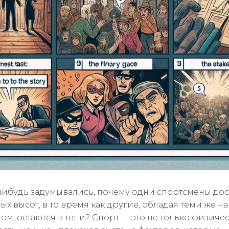
нибудь задумывались, почему одни спортсмены дос
ых высот, в то время как другие, обладая теми же н
ом, остаются в тени? Спорт — это не только физичес