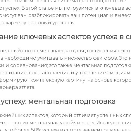
сть, но и комплексная система факторов, которые
 успех. В этой статье мы погрузимся в ключевые ас
омогут вам разблокировать ваш потенциал и вывес
ю карьеру на новый уровень.
ние ключевых аспектов успеха в с
пешный спортсмен знает, что для достижения высо
ов необходимо учитывать множество факторов. Это 
и и соревнования; это также ментальная подготовка
е питание, восстановление и управление эмоциями
формируют комплексную картину, на основе котор
арьера атлета.
 успеху: ментальная подготовка
ажнейших аспектов, который отличает успешных с
ых, — это их ментальная устойчивость. Исследовани
, что более 80% успеха в спорте зависит от ментал