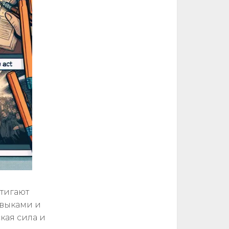
тигают
авыками и
кая сила и