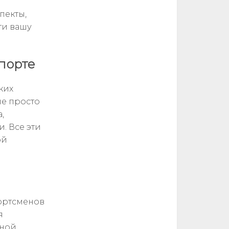
пекты,
ти вашу
порте
ких
не просто
,
. Все эти
ой
портсменов
я
ьной