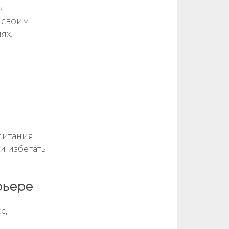
.
а своим
ях.
питания
и избегать
рьере
с,