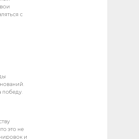
свои
ляться с
ды
внований.
а победу.
ству
то это не
енировок и