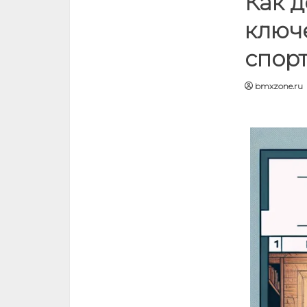
Как д
ключ
спор
bmxzone.ru