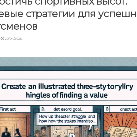
остичь спортивных высот:
евые стратегии для успеш
тсменов
20/04/2025