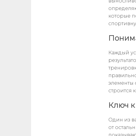
выносливо
определяют
которые п
спортивну
Понима
Каждый ус
результат
тренировк
правильно
элементы 
строится к
Ключ к
Один из в
от остальн
показывают