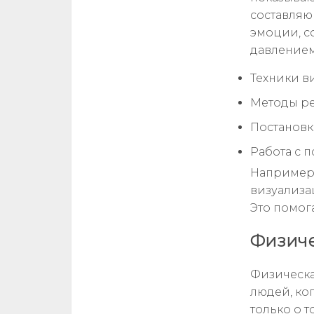
составляю
эмоции, с
давлением
Техники в
Методы р
Постановк
Работа с 
Например
визуализа
Это помога
Физиче
Физическа
людей, ког
только о т