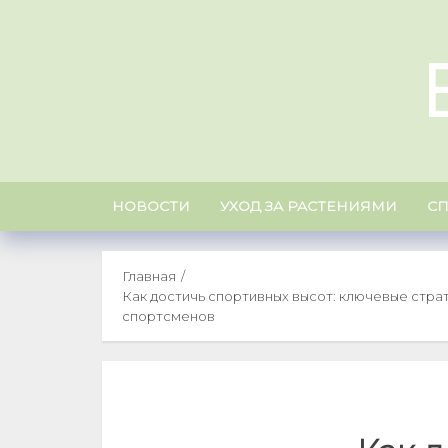
Skip
to
content
НОВОСТИ
УХОД ЗА РАСТЕНИЯМИ
С
Главная
Как достичь спортивных высот: ключевые стра
спортсменов