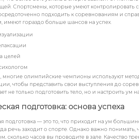
щей. Спортсмены, которые умеют контролировать 
осредоточенно подходить к соревнованиям и справ
, имеют гораздо больше шансов на успех.
изуализации
елаксации
а целей
психологом
, многие олимпийские чемпионы используют мето
ции, чтобы представить свои выступления до соре
ет не только подготовить тело, но и настроить ум н
ская подготовка: основа успеха
я подготовка — это то, что приходит на ум большин
да речь заходит о спорте. Однако важно понимать, ч
ом, сколько часов вы проводите в зале. Качество тр