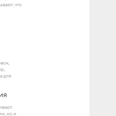
вают, что
вок,
р,
а для
ия
ивают.
и, но и