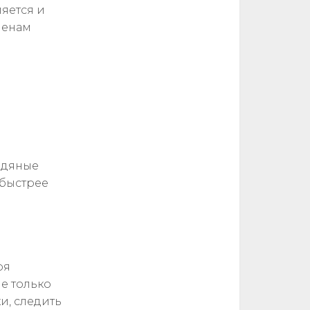
яется и
менам
едяные
 быстрее
ря
е только
и, следить