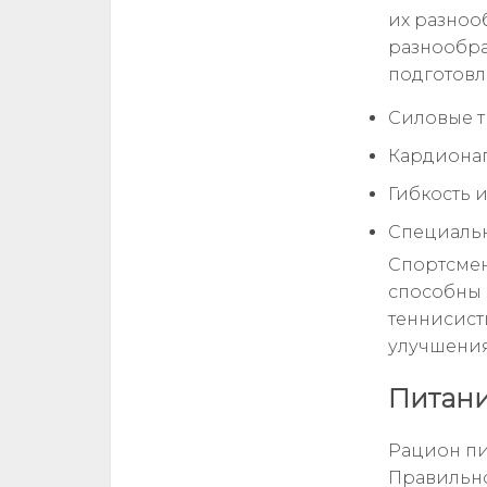
их разноо
разнообр
подготовл
Силовые 
Кардиона
Гибкость 
Специальн
Спортсмен
способны 
теннисист
улучшения
Питани
Рацион пи
Правильно