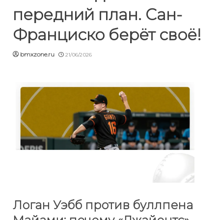
передний план. Сан-
Франциско берёт своё!
bmxzone.ru
21/06/2026
Логан Уэбб против буллпена