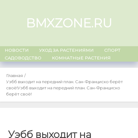
Skip
to
BMXZONE.RU
content
НОВОСТИ
УХОД ЗА РАСТЕНИЯМИ
СПОРТ
САДОВОДСТВО
КОМНАТНЫЕ РАСТЕНИЯ
Главная
Уэбб выходит на передний план. Сан-Франциско берёт
своё!
Уэбб выходит на передний план. Сан-Франциско
берёт своё!
Уэбб выходит на