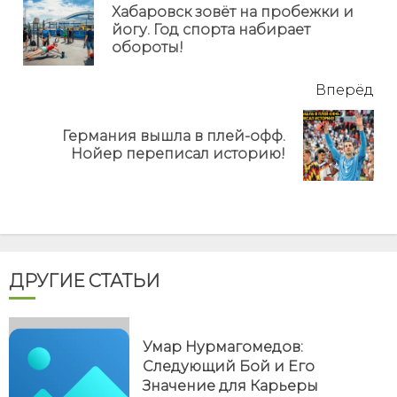
еще
Хабаровск зовёт на пробежки и
Пр
йогу. Год спорта набирает
но
обороты!
Вперёд
Германия вышла в плей-офф.
Next
Нойер переписал историю!
post:
ДРУГИЕ СТАТЬИ
Умар Нурмагомедов:
Следующий Бой и Его
Значение для Карьеры