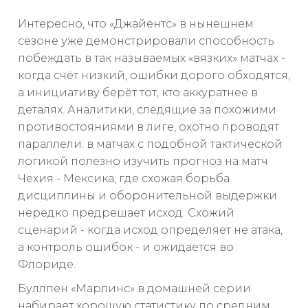
Интересно, что «Джайентс» в нынешнем
сезоне уже демонстрировали способность
побеждать в так называемых «вязких» матчах -
когда счёт низкий, ошибки дорого обходятся,
а инициативу берёт тот, кто аккуратнее в
деталях. Аналитики, следящие за похожими
противостояниями в лиге, охотно проводят
параллели: в матчах с подобной тактической
логикой полезно изучить прогноз на матч
Чехия - Мексика, где схожая борьба
дисциплины и оборонительной выдержки
нередко предрешает исход. Схожий
сценарий - когда исход определяет не атака,
а контроль ошибок - и ожидается во
Флориде.
Буллпен «Марлинс» в домашней серии
набирает хорошую статистику по средним