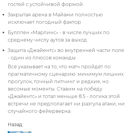
гостей с устойчивой формой
Закрытая арена в Майами полностью
исключает погодный фактор
Буллпен «Марлинс» - в числе лучших по
среднему числу аутов за выход
Защита «Джайентс» во внутренней части поля
- один из плюсов команды
Всё указывает на то, что матч пройдёт по
прагматичному сценарию: минимум лишних
прогулок, точный питчинг и редкие, но
весомые моменты. Ставим на победу
«Джайентс» и тотал меньше 8.5 - логика этой
встречи не предполагает ни разгула атаки, ни
случайного фейерверка.
читать
Назад