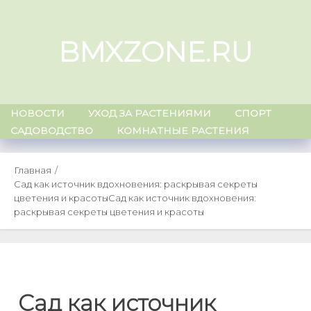
Skip
to
BMXZONE.RU
content
НОВОСТИ
УХОД ЗА РАСТЕНИЯМИ
СПОРТ
САДОВОДСТВО
КОМНАТНЫЕ РАСТЕНИЯ
Главная
Сад как источник вдохновения: раскрывая секреты
цветения и красоты
Сад как источник вдохновения:
раскрывая секреты цветения и красоты
Сад как источник