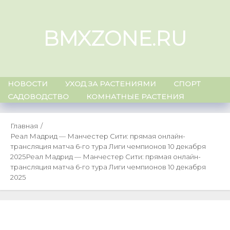
Skip
to
BMXZONE.RU
content
НОВОСТИ
УХОД ЗА РАСТЕНИЯМИ
СПОРТ
САДОВОДСТВО
КОМНАТНЫЕ РАСТЕНИЯ
Главная
Реал Мадрид — Манчестер Сити: прямая онлайн-
трансляция матча 6-го тура Лиги чемпионов 10 декабря
2025
Реал Мадрид — Манчестер Сити: прямая онлайн-
трансляция матча 6-го тура Лиги чемпионов 10 декабря
2025