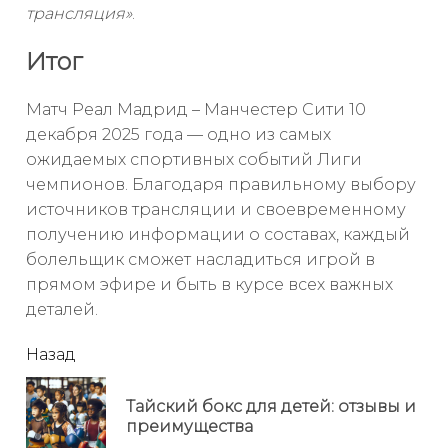
трансляция»
.
Итог
Матч Реал Мадрид – Манчестер Сити 10
декабря 2025 года — одно из самых
ожидаемых спортивных событий Лиги
чемпионов. Благодаря правильному выбору
источников трансляции и своевременному
получению информации о составах, каждый
болельщик сможет насладиться игрой в
прямом эфире и быть в курсе всех важных
деталей.
читать
Назад
еще
Тайский бокс для детей: отзывы и
Пр
преимущества
но