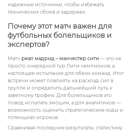
надежные источники, чтобы избежать
технических сбоев и задержек.
Почему этот матч важен для
футбольных болельщиков и
экспертов?
Матч
реал мадрид – манчестер сити
— это не
просто очередной тур Лиги чемпионов, а
настоящее испытание для обеих команд. Итог
встречи может повлиять на расклад сил в
группе и определить дальнейший путь к
заветному трофею. Для болельщиков это
повод испытать эмоции, а для аналитиков —
возможность оценить стратегические ходы и
потенциал игроков.
Сравнивая последние результаты, статистику