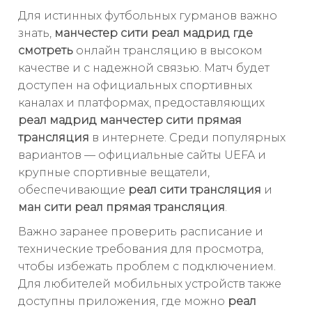
Для истинных футбольных гурманов важно
знать,
манчестер сити реал мадрид где
смотреть
онлайн трансляцию в высоком
качестве и с надежной связью. Матч будет
доступен на официальных спортивных
каналах и платформах, предоставляющих
реал мадрид манчестер сити прямая
трансляция
в интернете. Среди популярных
вариантов — официальные сайты UEFA и
крупные спортивные вещатели,
обеспечивающие
реал сити трансляция
и
ман сити реал прямая трансляция
.
Важно заранее проверить расписание и
технические требования для просмотра,
чтобы избежать проблем с подключением.
Для любителей мобильных устройств также
доступны приложения, где можно
реал