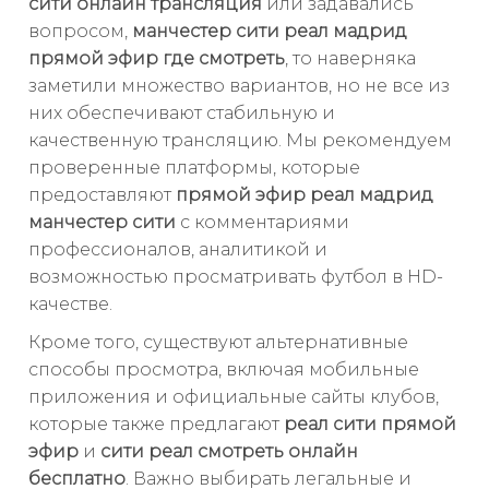
сити онлайн трансляция
или задавались
вопросом,
манчестер сити реал мадрид
прямой эфир где смотреть
, то наверняка
заметили множество вариантов, но не все из
них обеспечивают стабильную и
качественную трансляцию. Мы рекомендуем
проверенные платформы, которые
предоставляют
прямой эфир реал мадрид
манчестер сити
с комментариями
профессионалов, аналитикой и
возможностью просматривать футбол в HD-
качестве.
Кроме того, существуют альтернативные
способы просмотра, включая мобильные
приложения и официальные сайты клубов,
которые также предлагают
реал сити прямой
эфир
и
сити реал смотреть онлайн
бесплатно
. Важно выбирать легальные и