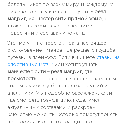
болельщиков по всему миру, и каждому из
них важно знать, как не пропустить
реал
мадрид манчестер сити прямой эфир
, а
также ознакомиться с последними
новостями и составами команд.
Этот матч — не просто игра, а настоящее
столкновение титанов, где решается судьба
путевки в плей-офф. Если вы ищете,
ставки на
спортивные матчи
или хотите узнать,
манчестер сити – реал мадрид где
посмотреть
, то наша статья станет надежным
гидом в мире футбольных трансляций и
аналитики. Мы подробно расскажем, как и
где смотреть трансляцию, поделимся
актуальными составами и раскроем
ключевые моменты, которые помогут понять,
чего ожидать от этого грандиозного