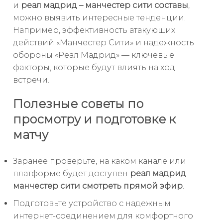
и
реал мадрид – манчестер сити составы
,
можно выявить интересные тенденции.
Например, эффективность атакующих
действий «Манчестер Сити» и надежность
обороны «Реал Мадрид» — ключевые
факторы, которые будут влиять на ход
встречи.
Полезные советы по
просмотру и подготовке к
матчу
Заранее проверьте, на каком канале или
платформе будет доступен
реал мадрид
манчестер сити смотреть прямой эфир
.
Подготовьте устройство с надежным
интернет-соединением для комфортного