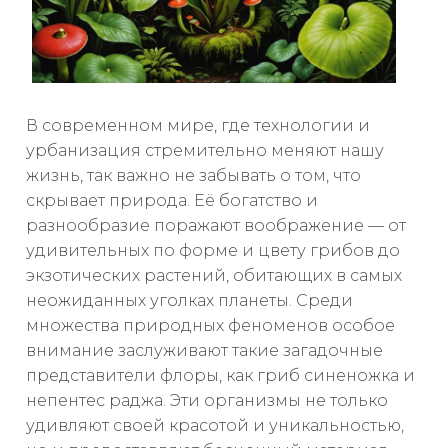
В современном мире, где технологии и
урбанизация стремительно меняют нашу
жизнь, так важно не забывать о том, что
скрывает природа. Её богатство и
разнообразие поражают воображение — от
удивительных по форме и цвету грибов до
экзотических растений, обитающих в самых
неожиданных уголках планеты. Среди
множества природных феноменов особое
внимание заслуживают такие загадочные
представители флоры, как гриб синеножка и
непентес раджа. Эти организмы не только
удивляют своей красотой и уникальностью,