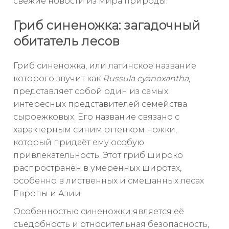
свежие новости из мира природы.
Гриб синеножка: загадочный
обитатель лесов
Гриб синеножка, или латинское название
которого звучит как
Russula cyanoxantha
,
представляет собой один из самых
интересных представителей семейства
сыроежковых. Его название связано с
характерным синим оттенком ножки,
который придаёт ему особую
привлекательность. Этот гриб широко
распространён в умеренных широтах,
особенно в лиственных и смешанных лесах
Европы и Азии.
Особенностью синеножки является её
съедобность и относительная безопасность,