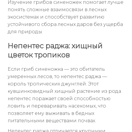
Изучение грибов синеножек помогает лучше
понять сложные взаимосвязи в лесных
экосистемах и способствует развитию
устойчивого сбора лесных даров без ущерба
для природы.
Непентес раджа: хищный
цветок тропиков
Если гриб синеножка — это обитатель
умеренных лесов, то непентес раджа —
король тропических джунглей. Этот
кувшинковидный хищный растение из рода
непентес поражает своей способностью
ловить и переваривать насекомых, что
позволяет ему выживать в бедных
питательными веществами почвах.
Непентес раджа отличается крупными