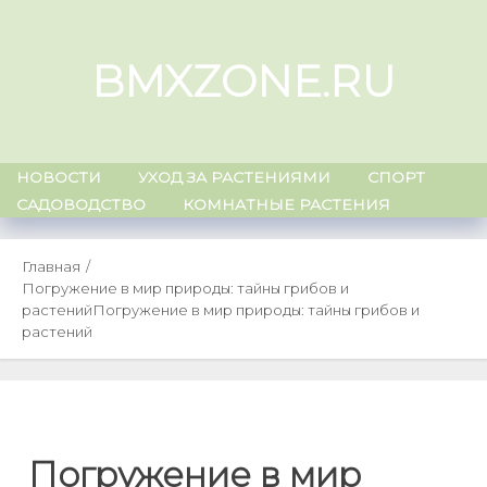
Skip
to
BMXZONE.RU
content
НОВОСТИ
УХОД ЗА РАСТЕНИЯМИ
СПОРТ
САДОВОДСТВО
КОМНАТНЫЕ РАСТЕНИЯ
Главная
Погружение в мир природы: тайны грибов и
растений
Погружение в мир природы: тайны грибов и
растений
Погружение в мир