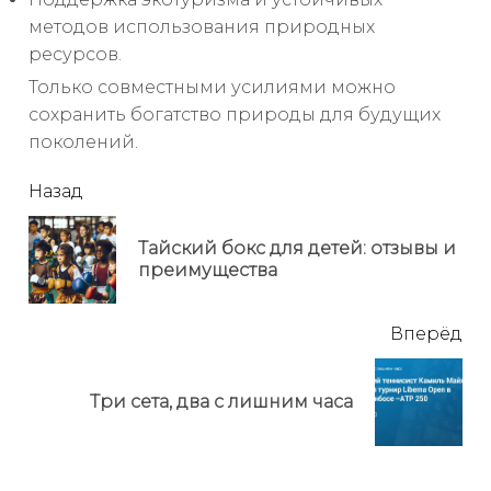
методов использования природных
ресурсов.
Только совместными усилиями можно
сохранить богатство природы для будущих
поколений.
читать
Назад
еще
Тайский бокс для детей: отзывы и
Пр
преимущества
но
Вперёд
Next
Три сета, два с лишним часа
post: