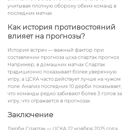
учитывая плотную оборону обеих команд в
последних матчах.
Как история противостояний
влияет на прогнозы?
История встреч — важный фактор при
составлении прогноза цска спартак прогноз.
Например, в домашних матчах Спартак
традиционно показывает более уверенную
игру, а ЦСКА часто действует лучше на чужом
поле. Анализ последних 10 дерби показывает,
что команды редко забивают более 3 голов за
игру, что отражается в прогнозах.
Заключение
Дерби Спартак — ЦСКА 22 ноября 2025 года