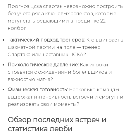
Прогноз цска спартак невозможно построить
без учета ряда ключевых аспектов, которые
могут стать решающими в поединке 22
ноября.
Тактический подход тренеров:
Кто выиграет в
шахматной партии на поле — тренер
Спартака или наставник ЦСКА?
Психологическое давление:
Как игроки
справятся с ожиданиями болельщиков и
важностью матча?
Физическая готовность:
Насколько команды
выдержат интенсивность встречи и смогут ли
реализовать свои моменты?
Обзор последних встреч и
статистика дерби