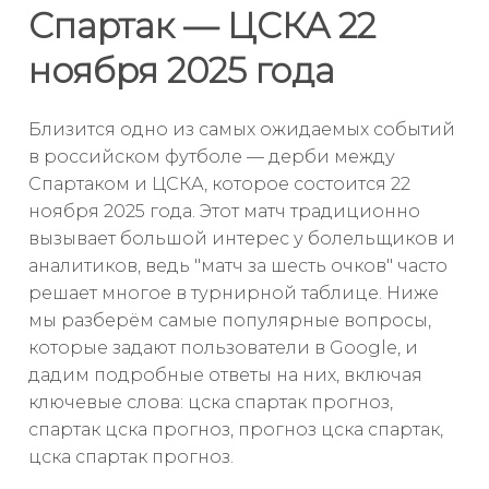
Спартак — ЦСКА 22
ноября 2025 года
Близится одно из самых ожидаемых событий
в российском футболе — дерби между
Спартаком и ЦСКА, которое состоится 22
ноября 2025 года. Этот матч традиционно
вызывает большой интерес у болельщиков и
аналитиков, ведь "матч за шесть очков" часто
решает многое в турнирной таблице. Ниже
мы разберём самые популярные вопросы,
которые задают пользователи в Google, и
дадим подробные ответы на них, включая
ключевые слова: цска спартак прогноз,
спартак цска прогноз, прогноз цска спартак,
цска спартак прогноз.