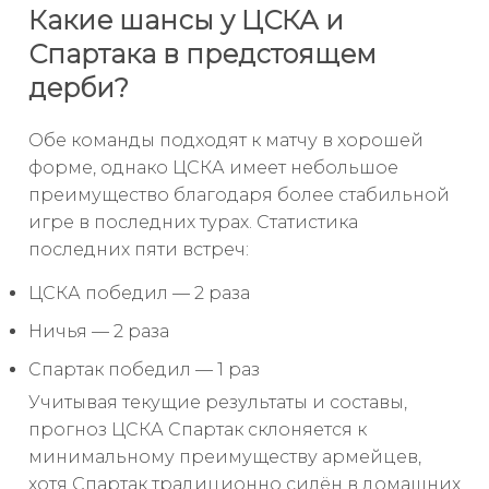
Какие шансы у ЦСКА и
Спартака в предстоящем
дерби?
Обе команды подходят к матчу в хорошей
форме, однако ЦСКА имеет небольшое
преимущество благодаря более стабильной
игре в последних турах. Статистика
последних пяти встреч:
ЦСКА победил — 2 раза
Ничья — 2 раза
Спартак победил — 1 раз
Учитывая текущие результаты и составы,
прогноз ЦСКА Спартак склоняется к
минимальному преимуществу армейцев,
хотя Спартак традиционно силён в домашних