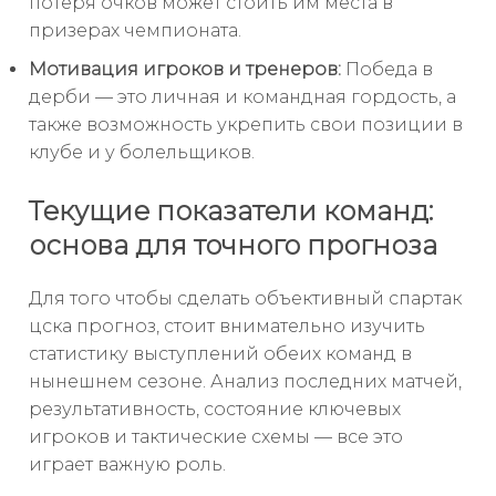
потеря очков может стоить им места в
призерах чемпионата.
Мотивация игроков и тренеров:
Победа в
дерби — это личная и командная гордость, а
также возможность укрепить свои позиции в
клубе и у болельщиков.
Текущие показатели команд:
основа для точного прогноза
Для того чтобы сделать объективный спартак
цска прогноз, стоит внимательно изучить
статистику выступлений обеих команд в
нынешнем сезоне. Анализ последних матчей,
результативность, состояние ключевых
игроков и тактические схемы — все это
играет важную роль.