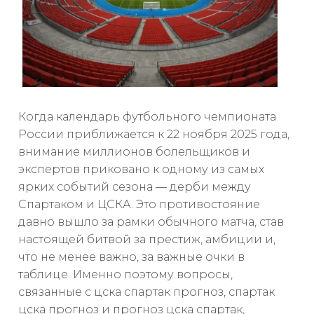
Когда календарь футбольного чемпионата
России приближается к 22 ноября 2025 года,
внимание миллионов болельщиков и
экспертов приковано к одному из самых
ярких событий сезона — дерби между
Спартаком и ЦСКА. Это противостояние
давно вышло за рамки обычного матча, став
настоящей битвой за престиж, амбиции и,
что не менее важно, за важные очки в
таблице. Именно поэтому вопросы,
связанные с цска спартак прогноз, спартак
цска прогноз и прогноз цска спартак,