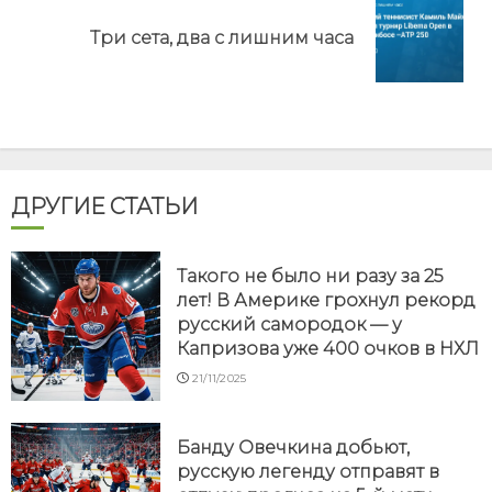
Next
Три сета, два с лишним часа
post:
ДРУГИЕ СТАТЬИ
Такого не было ни разу за 25
лет! В Америке грохнул рекорд
русский самородок — у
Капризова уже 400 очков в НХЛ
21/11/2025
Банду Овечкина добьют,
русскую легенду отправят в