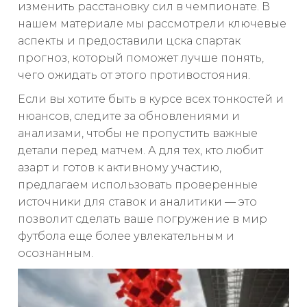
изменить расстановку сил в чемпионате. В
нашем материале мы рассмотрели ключевые
аспекты и предоставили цска спартак
прогноз, который поможет лучше понять,
чего ожидать от этого противостояния.
Если вы хотите быть в курсе всех тонкостей и
нюансов, следите за обновлениями и
анализами, чтобы не пропустить важные
детали перед матчем. А для тех, кто любит
азарт и готов к активному участию,
предлагаем использовать проверенные
источники для ставок и аналитики — это
позволит сделать ваше погружение в мир
футбола еще более увлекательным и
осознанным.