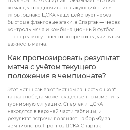
Прогноз ЦСКА Спартак показывает, что обе
команды предпочитают атакующий стиль
игры, однако ЦСКА чаще действует через
быстрые фланговые атаки, а Спартак — через
контроль мяча и комбинационный футбол.
Тренеры могут внести коррективы, учитывая
важность матча.
Как прогнозировать результат
матча с учётом текущего
положения в чемпионате?
Этот матч называют "матчем за шесть очков",
так как победа может существенно изменить
турнирную ситуацию. Спартак и ЦСКА
находятся в верхней части таблицы, и
результат встречи повлияет на борьбу за
чемпионство. Прогноз ЦСКА Спартак