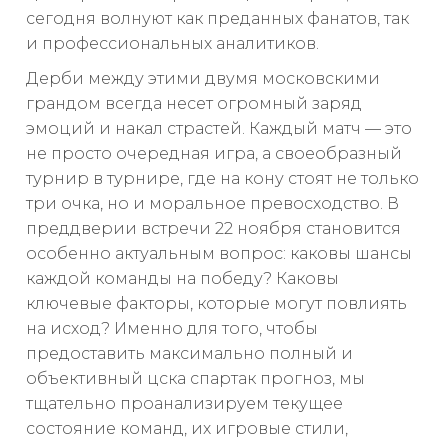
сегодня волнуют как преданных фанатов, так
и профессиональных аналитиков.
Дерби между этими двумя московскими
грандом всегда несет огромный заряд
эмоций и накал страстей. Каждый матч — это
не просто очередная игра, а своеобразный
турнир в турнире, где на кону стоят не только
три очка, но и моральное превосходство. В
преддверии встречи 22 ноября становится
особенно актуальным вопрос: каковы шансы
каждой команды на победу? Каковы
ключевые факторы, которые могут повлиять
на исход? Именно для того, чтобы
предоставить максимально полный и
объективный цска спартак прогноз, мы
тщательно проанализируем текущее
состояние команд, их игровые стили,