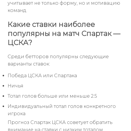
учитывает не только форму, но и мотивацию
команд.
Какие ставки наиболее
популярны на матч Спартак —
ЦСКА?
Среди бетторов популярны следующие
варианты ставок:
Победа ЦСКА или Спартака
Ничья
Тотал голов больше или меньше 2.5
Индивидуальный тотал голов конкретного
игрока
Прогноз Спартак ЦСКА советует обратить
внимание на ставки с низким тоталом,