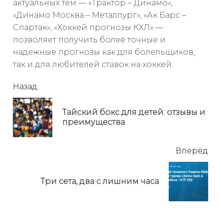
актуальных тем — «Трактор – Динамо»,
«Динамо Москва – Металлург», «Ак Барс –
Спартак», «Хоккей прогнозы КХЛ» —
позволяет получить более точные и
надежные прогнозы как для болельщиков,
так и для любителей ставок на хоккей.
читать
Назад
еще
Тайский бокс для детей: отзывы и
Пр
преимущества
но
Вперёд
Next
Три сета, два с лишним часа
post: