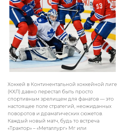
Хоккей в Континентальной хоккейной лиге
(КХЛ) давно перестал быть просто
спортивным зрелищем для фанатов — это
настоящее поле стратегий, неожиданных
поворотов и драматических сюжетов.
Каждый новый матч, будь то встреча
«Трактор» – «Металлург» Мг или