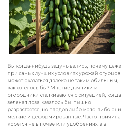
Вы когда-нибудь задумывались, почему даже
при самых лучших условиях урожай огурцов
может оказаться далеко не таким обильным,
как хотелось бы? Многие дачники и
огородники сталкиваются с ситуацией, когда
зеленая лоза, казалось бы, пышно
разрастается, но плодов либо мало, либо они
мелкие и деформированные. Часто причина
кроется не в почве или удобрениях, а в