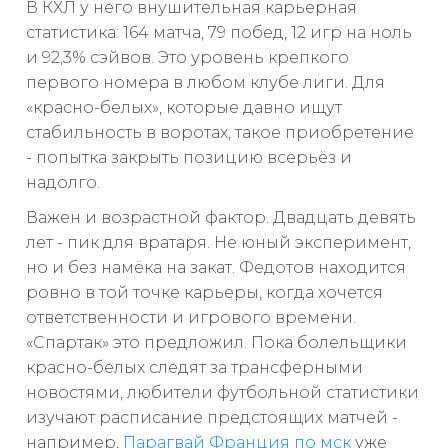
В КХЛ у него внушительная карьерная
статистика: 164 матча, 79 побед, 12 игр на ноль
и 92,3% сэйвов. Это уровень крепкого
первого номера в любом клубе лиги. Для
«красно-белых», которые давно ищут
стабильность в воротах, такое приобретение
- попытка закрыть позицию всерьёз и
надолго.
Важен и возрастной фактор. Двадцать девять
лет - пик для вратаря. Не юный эксперимент,
но и без намёка на закат. Федотов находится
ровно в той точке карьеры, когда хочется
ответственности и игрового времени.
«Спартак» это предложил. Пока болельщики
красно-белых следят за трансферными
новостями, любители футбольной статистики
изучают расписание предстоящих матчей -
например,
Парагвай Франция по мск
уже