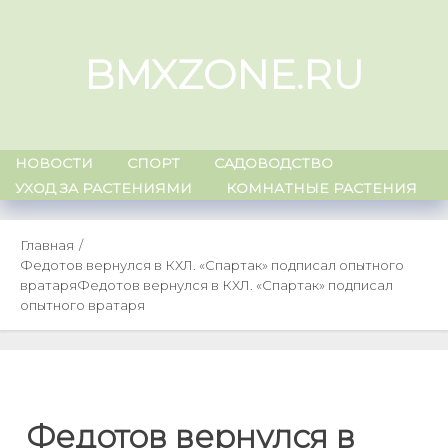
Skip
to
BMXZONE.RU
content
НОВОСТИ
СПОРТ
САДОВОДСТВО
УХОД ЗА РАСТЕНИЯМИ
КОМНАТНЫЕ РАСТЕНИЯ
Главная
Федотов вернулся в КХЛ. «Спартак» подписал опытного
вратаря
Федотов вернулся в КХЛ. «Спартак» подписал
опытного вратаря
Федотов вернулся в