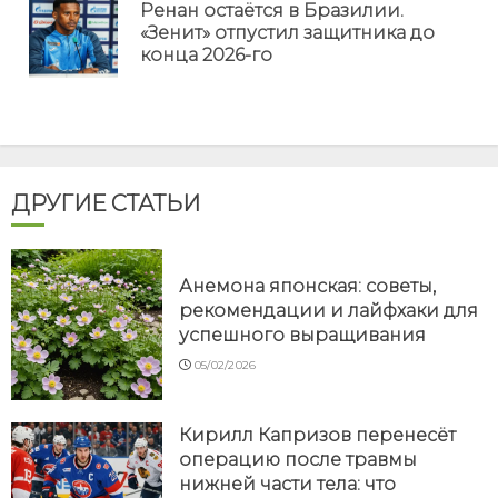
еще
Ренан остаётся в Бразилии.
Пр
«Зенит» отпустил защитника до
но
конца 2026-го
ДРУГИЕ СТАТЬИ
Анемона японская: советы,
рекомендации и лайфхаки для
успешного выращивания
05/02/2026
Кирилл Капризов перенесёт
операцию после травмы
нижней части тела: что