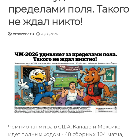
пределами поля. Такого
не ждал никто!
bmxzone.ru
20/06/2026
Чемпионат мира в США, Канаде и Мексике
идёт полным ходом - 48 сборных, 104 матча,