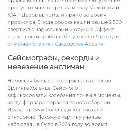
орлана Клатча. Знали: 48-летний фигурант не
пропустит матч открытия между Мексикой и
ЮАР. Дверь выломали прямо во время
просмотра. В ходе обыска нашли свыше 2 500
свёртков с наркотиками и оружие. Эффект
внезапности сработал безупречно.
Что ждать
от матча Испания - Саудовская Аравия
Сейсмографы, рекорды и
невезение англичан
Норвегия буквально сотряслась от голов
Эрлинга Холанда. Сейсмологи
зафиксировали колебания почвы в моменты,
когда форвард поражал ворота сборной
Ирака - тысячи болельщиков прыгали
синхронно. Похожую картину учёные
наблюдали в Осло в 2024 году во время