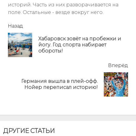
историй. Часть из них разворачивается на
поле. Остальные - везде вокруг него.
читать
Назад
еще
Хабаровск зовёт на пробежки и
Пр
йогу. Год спорта набирает
но
обороты!
Вперёд
Германия вышла в плей-офф.
Next
Нойер переписал историю!
post:
ДРУГИЕ СТАТЬИ