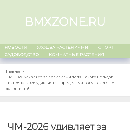
Skip
to
BMXZONE.RU
content
НОВОСТИ
УХОД ЗА РАСТЕНИЯМИ
СПОРТ
САДОВОДСТВО
КОМНАТНЫЕ РАСТЕНИЯ
Главная
ЧМ-2026 удивляет за пределами поля. Такого не ждал
никто!
ЧМ-2026 удивляет за пределами поля. Такого не
ждал никто!
ЧМ-2026 удивляет за