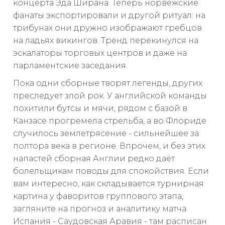
концерта Эда Ширана. Теперь норвежские
фанаты экспортировали и другой ритуал: на
трибунах они дружно изображают гребцов
на ладьях викингов. Тренд перекинулся на
эскалаторы торговых центров и даже на
парламентские заседания.
Пока одни сборные творят легенды, других
преследует злой рок. У английской команды
похитили бутсы и мячи, рядом с базой в
Канзасе прогремела стрельба, а во Флориде
случилось землетрясение - сильнейшее за
полтора века в регионе. Впрочем, и без этих
напастей сборная Англии редко даёт
болельщикам поводы для спокойствия. Если
вам интересно, как складывается турнирная
картина у фаворитов группового этапа,
загляните на прогноз и аналитику матча
Испания - Саудовская Аравия - там расписан