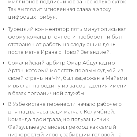
миллионов подписчиков за несколько суток.
Так выглядит мгновенная слава в эпоху
цифровых трибун.
Турецкий комментатор пять минут описывал
форму команд в точности наоборот - и был
отстранён от работы на следующий день
после матча Ирана с Новой Зеландией.
Сомалийский арбитр Омар Абдулкадир
Артан, который мог стать первым судьёй из
своей страны на ЧМ, был задержан в Майами
и выслан на родину из-за совпадения имени
в базах пограничной службы.
В Узбекистане перенесли начало рабочего
дня на два часа ради матча с Колумбией.
Команда проиграла, но полузащитник
Файзуллаев установил рекорд как самый
низкорослый игрок, забивший головой на