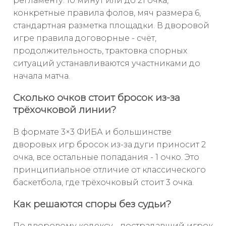
регламенту: 10 минут или до 21 очка,
конкретные правила фолов, мяч размера 6,
стандартная разметка площадки. В дворовой
игре правила договорные - счёт,
продолжительность, трактовка спорных
ситуаций устанавливаются участниками до
начала матча.
Сколько очков стоит бросок из-за
трёхочковой линии?
В формате 3×3 ФИБА и большинстве
дворовых игр бросок из-за дуги приносит 2
очка, все остальные попадания - 1 очко. Это
принципиальное отличие от классического
баскетбола, где трёхочковый стоит 3 очка.
Как решаются споры без судьи?
По дворовому кодексу - пострадавший игрок