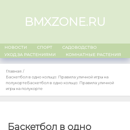
Skip
to
BMXZONE.RU
content
НОВОСТИ
СПОРТ
САДОВОДСТВО
УХОД ЗА РАСТЕНИЯМИ
КОМНАТНЫЕ РАСТЕНИЯ
Главная
Баскетбол в одно кольцо: Правила уличной игры на
полукорте
Баскетбол в одно кольцо: Правила уличной
игры на полукорте
Баскетбол в одно