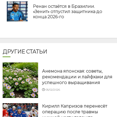
еще
Ренан остаётся в Бразилии.
Пр
«Зенит» отпустил защитника до
но
конца 2026-го
ДРУГИЕ СТАТЬИ
Анемона японская: советы,
рекомендации и лайфхаки для
успешного выращивания
05/02/2026
Кирилл Капризов перенесёт
операцию после травмы