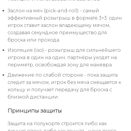
Заслон на мяч (pick-and-roll) - самый
эффективный розыгрыш в формате 3×3: один
игрок ставит заслон владеющему мячом,
создавая секундное преимущество для
броска или прохода.
Изоляция (iso) - розыгрыш для сильнейшего
игрока в один на один; партнёры уходят на
периметр, освобождая зону для манёвра.
Движение по слабой стороне - пока защита
следит за мячом, игрок без мяча смещается к
кольцу и получает передачу для броска с
близкой дистанции.
Принципы защиты
Защита на полукорте строится либо как
личная опека, либо как зонная - чаще всего