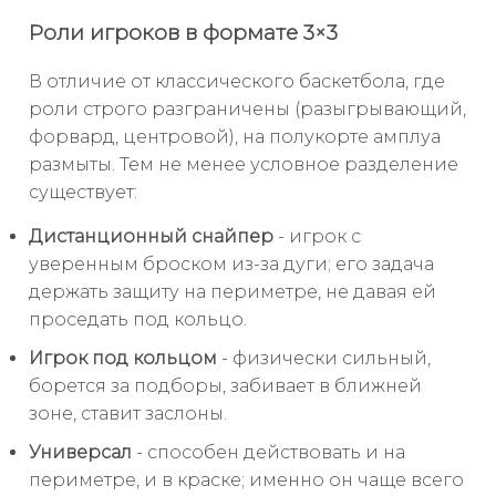
Роли игроков в формате 3×3
В отличие от классического баскетбола, где
роли строго разграничены (разыгрывающий,
форвард, центровой), на полукорте амплуа
размыты. Тем не менее условное разделение
существует:
Дистанционный снайпер
- игрок с
уверенным броском из-за дуги; его задача
держать защиту на периметре, не давая ей
проседать под кольцо.
Игрок под кольцом
- физически сильный,
борется за подборы, забивает в ближней
зоне, ставит заслоны.
Универсал
- способен действовать и на
периметре, и в краске; именно он чаще всего