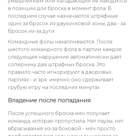
умышленным или нападающий не находился
в позиции для броска в момент фола. В
последнем случае назначаются штрафные:
один за бросок из двухочковой зоны, два - за
бросок из-за дуги.
Командные фолы накапливаются. После
шестого командного фола в партии каждое
следующее нарушение автоматически даёт
сопернику два штрафных броска. Это
правило часто игнорируют в дворовых
партиях - и зря: именно оно сдерживает
грубую игру на последних минутах.
Владение после попадания
После успешного броска мяч получает
команда, которая пропустила. Нет паузы, нет
вбрасывания из-за боковой - мяч просто